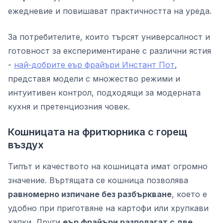
ежедневие и повишават практичността на уреда.
За потребителите, които търсят универсалност и
готовност за експериментиране с различни ястия
-
най‑добрите еър фрайъри Инстант Пот
,
представя модели с множество режими и
интуитивен контрол, подходящи за модерната
кухня и претенциозния човек.
Кошницата на фритюрника с горещ
въздух
Типът и качеството на кошницата имат огромно
значение. Въртящата се кошница позволява
равномерно изпичане без разбъркване
, което е
удобно при приготвяне на картофи или хрупкави
хапки. Други
еър фрайъри разполагат с две