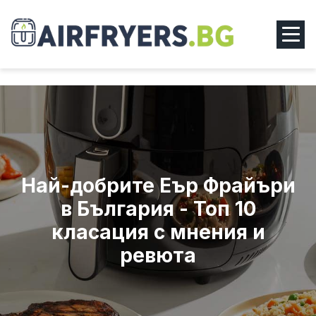
Рецепти
За Нас
Контакти
Блог
Най-добрите Еър Фрайъри
в България - Топ 10
класация с мнения и
ревюта