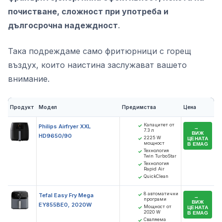
почистване, сложност при употреба и
дългосрочна надеждност
.
Така подреждаме само фритюрници с горещ
въздух, които наистина заслужават вашето
внимание.
Продукт
Модел
Предимства
Цена
Капацитет от
✓
Philips Airfryer XXL
7.3 л
ВИЖ
HD9650/90
2225 W
✓
ЦЕНАТА
мощност
В EMAG
Технология
✓
Twin TurboStar
Технология
✓
Rapid Air
QuickClean
✓
8 автоматични
✓
Tefal Easy Fry Mega
програми
ВИЖ
EY855BE0, 2020W
Мощност от
✓
ЦЕНАТА
2020 W
В EMAG
Сваляема
✓