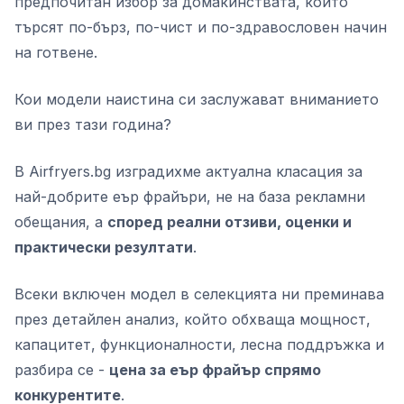
предпочитан избор за домакинствата, които
търсят по-бърз, по-чист и по-здравословен начин
на готвене.
Кои модели наистина си заслужават вниманието
ви през тази година?
В Airfryers.bg изградихме актуална класация за
най-добрите еър фрайъри, не на база рекламни
обещания, а
според реални отзиви, оценки и
практически резултати
.
Всеки включен модел в селекцията ни преминава
през детайлен анализ, който обхваща мощност,
капацитет, функционалности, лесна поддръжка и
разбира се -
цена за еър фрайър спрямо
конкурентите
.