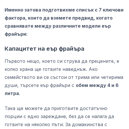
Именно затова подготвихме списък с 7 ключови
фактора, които да вземете предвид, когато
сравнявате между различните модели еър
фрайъри:
Капацитет на еър фрайъра
Първото нещо, което си струва да прецените, е
колко храна ще готвите наведнъж. Ако
семейството ви се състои от трима или четирима
души, търсете еър фрайъри с
обем между 4 и 6
литра
.
Така ще можете да приготвите достатъчно
порции с едно зареждане, без да се налага да
готвите на няколко пъти. За домакинства с