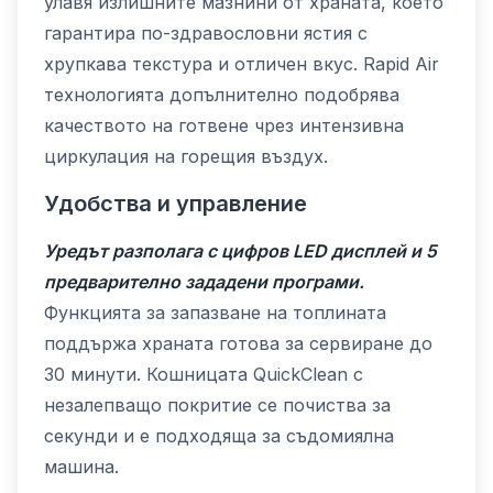
улавя излишните мазнини от храната, което
гарантира по-здравословни ястия с
хрупкава текстура и отличен вкус. Rapid Air
технологията допълнително подобрява
качеството на готвене чрез интензивна
циркулация на горещия въздух.
Удобства и управление
Уредът разполага с цифров LED дисплей и 5
предварително зададени програми.
Функцията за запазване на топлината
поддържа храната готова за сервиране до
30 минути. Кошницата QuickClean с
незалепващо покритие се почиства за
секунди и е подходяща за съдомиялна
машина.