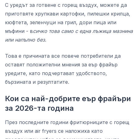
С уредът за готвене с горещ въздух, можете да
приготвяте хрупкави картофки, пилешки крилца,
кюфтета, зеленчуци на грил, дори пица или
мъфини - в
сичко това само с една лъжица мазнина
или напълно без
.
Това е причината все повече потребители да
оставят положителни мнения за еър фрайър
уредите, като подчертават удобството,
бързината и резултатите.
Кои са най-добрите еър фрайъри
за 2026-та година
През последните години фритюрниците с горещ
въздух или air fryers се наложиха като