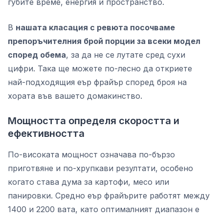
губите време, енергия и пространство.
В
нашата класация с ревюта посочваме
препоръчителния брой порции за всеки модел
според обема
, за да не се лутате сред сухи
цифри. Така ще можете по-лесно да откриете
най-подходящия еър фрайър според броя на
хората във вашето домакинство.
Мощността определя скоростта и
ефективността
По-високата мощност означава по-бързо
приготвяне и по-хрупкави резултати, особено
когато става дума за картофи, месо или
панировки. Средно еър фрайърите работят между
1400 и 2200 вата, като оптималният диапазон е