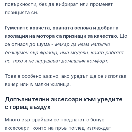
повърхности, без да вибрират или променят
позицията си.
Гумените крачета, равната основа и добрата
изолация на мотора са признаци за качество
. Що
се отнася до шума -
макар да няма напълно
безшумен еър фрайър, има модели, които работят
по-тихо и не нарушават домашния комфорт
.
Това е особено важно, ако уредът ще се използва
вечер или в малки жилища.
Допълнителни аксесоари към уредите
с горещ въздух
Много еър фрайъри се предлагат с бонус
аксесоари, които на пръв поглед изглеждат