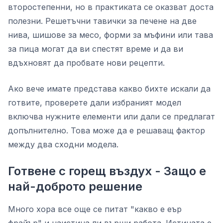
второстепенни, но в практиката се оказват доста
полезни. Решетъчни тавички за печене на две
нива, шишове за месо, форми за мъфини или тава
за пица могат да ви спестят време и да ви
вдъхновят да пробвате нови рецепти.
Ако вече имате представа какво бихте искали да
готвите, проверете дали избраният модел
включва нужните елементи или дали се предлагат
допълнително. Това може да е решаващ фактор
между два сходни модела.
Готвене с горещ въздух - Защо е
най-доброто решение
Много хора все още се питат "какво е еър