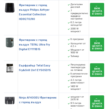
Дигитален
✓
Фритюрник с горещ
дисплей
ВИЖ
въздух Philips Airfryer
7
✓
ЦЕНАТА
предварително
В EMAG
Essential Collection
зададени
HD9270/90
настройки
6.2 литра
✓
капацитет
2000 W
✓
мощност
8 програми
✓
Фритюрник с горещ
ВИЖ
Капацитет от
✓
въздух TEFAL Ultra Fry
ЦЕНАТА
4.2 л
В EMAG
Digital EY111B15
Мощност от
✓
1630 W
Таймер
✓
Регулируема
✓
Еърфрайър Tefal Easy
температура
ВИЖ
Fry&Grill 2in1 EY505D15
на готвене
ЦЕНАТА
8 автоматични
✓
В EMAG
програми
4.2 литра
✓
вместимост
1400 W
✓
мощност
мощност от
✓
Ninja AF400EU Фритюрник
2470 W
ВИЖ
с горещ въздух
9.5 литра
✓
ЦЕНАТА
вместимост
В EMAG