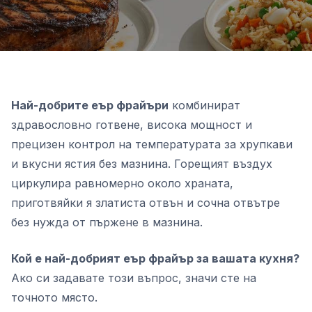
Най-добрите еър фрайъри
комбинират
здравословно готвене, висока мощност и
прецизен контрол на температурата за хрупкави
и вкусни ястия без мазнина. Горещият въздух
циркулира равномерно около храната,
приготвяйки я златиста отвън и сочна отвътре
без нужда от пържене в мазнина.
Кой е най-добрият еър фрайър за вашата кухня?
Ако си задавате този въпрос, значи сте на
точното място.