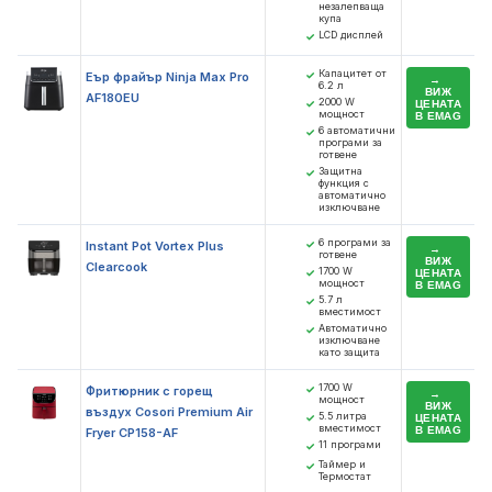
незалепваща
купа
LCD дисплей
✓
Капацитет от
✓
Еър фрайър Ninja Max Pro
6.2 л
ВИЖ
AF180EU
2000 W
✓
ЦЕНАТА
мощност
В EMAG
6 автоматични
✓
програми за
готвене
Защитна
✓
функция с
автоматично
изключване
6 програми за
✓
Instant Pot Vortex Plus
готвене
ВИЖ
Clearcook
1700 W
✓
ЦЕНАТА
мощност
В EMAG
5.7 л
✓
вместимост
Автоматично
✓
изключване
като защита
1700 W
✓
Фритюрник с горещ
мощност
ВИЖ
въздух Cosori Premium Air
5.5 литра
✓
ЦЕНАТА
вместимост
В EMAG
Fryer CP158-AF
11 програми
✓
Таймер и
✓
Термостат