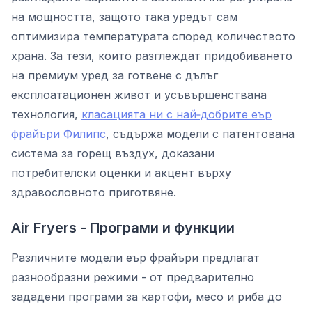
на мощността, защото така уредът сам
оптимизира температурата според количеството
храна. За тези, които разглеждат придобиването
на премиум уред за готвене с дълъг
експлоатационен живот и усъвършенствана
технология,
класацията ни с най‑добрите еър
фрайъри Филипс
, съдържа модели с патентована
система за горещ въздух, доказани
потребителски оценки и акцент върху
здравословното приготвяне.
Air Fryers - Програми и функции
Различните модели еър фрайъри предлагат
разнообразни режими - от предварително
зададени програми за картофи, месо и риба до