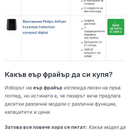
6 програми за
✓
готвене
2 скорости на
✓
вентилатора
Цифров
✓
Фритюрник Philips Airfryer
дисплей
ВИЖ
Essential Collection
7
✓
ЦЕНАТА
предварително
В EMAG
compact digital
зададени
настройки
Капацитет от
✓
4.1 литра
1400 W
✓
мощност на
уреда
Какъв еър фрайър да си купя?
Изборът на
еър фрайър
изглежда лесен на пръв
поглед, но истината е, че пазарът вече предлага
десетки различни модели с различни функции,
капацитети и цени.
Затова все повече хора се питат:
Какъв модел да