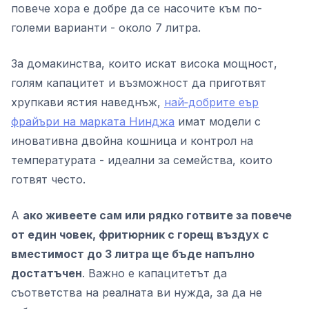
повече хора е добре да се насочите към по-
големи варианти - около 7 литра.
За домакинства, които искат висока мощност,
голям капацитет и възможност да приготвят
хрупкави ястия наведнъж,
най‑добрите еър
фрайъри на марката Нинджа
имат модели с
иновативна двойна кошница и контрол на
температурата - идеални за семейства, които
готвят често.
А
ако живеете сам или рядко готвите за повече
от един човек, фритюрник с горещ въздух с
вместимост до 3 литра ще бъде напълно
достатъчен
. Важно е капацитетът да
съответства на реалната ви нужда, за да не