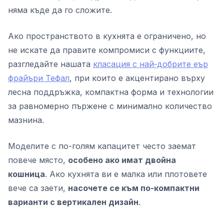
няма къде да го сложите.
Ако пространството в кухнята е ограничено, но
не искате да правите компромиси с функциите,
разгледайте нашата
класация с най‑добрите еър
фрайъри Тефал
, при които е акцентирано върху
лесна поддръжка, компактна форма и технологии
за равномерно пържене с минимално количество
мазнина.
Моделите с по-голям капацитет често заемат
повече място,
особено ако имат двойна
кошница
. Ако кухнята ви е малка или плотовете
вече са заети,
насочете се към по-компактни
варианти с вертикален дизайн
.