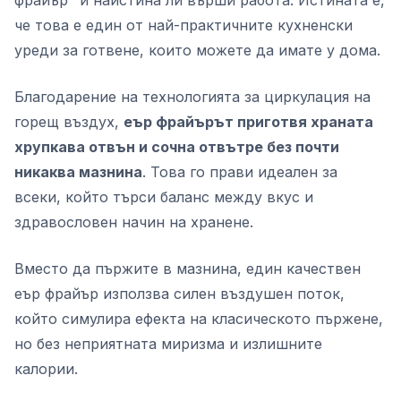
фрайър" и наистина ли върши работа. Истината е,
че това е един от най-практичните кухненски
уреди за готвене, които можете да имате у дома.
Благодарение на технологията за циркулация на
горещ въздух,
еър фрайърът приготвя храната
хрупкава отвън и сочна отвътре без почти
никаква мазнина
. Това го прави идеален за
всеки, който търси баланс между вкус и
здравословен начин на хранене.
Вместо да пържите в мазнина, един качествен
еър фрайър използва силен въздушен поток,
който симулира ефекта на класическото пържене,
но без неприятната миризма и излишните
калории.