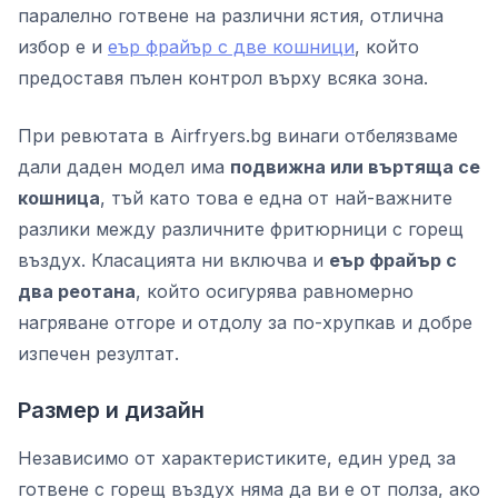
паралелно готвене на различни ястия, отлична
избор е и
еър фрайър с две кошници
, който
предоставя пълен контрол върху всяка зона.
При ревютата в Airfryers.bg винаги отбелязваме
дали даден модел има
подвижна или въртяща се
кошница
, тъй като това е една от най-важните
разлики между различните фритюрници с горещ
въздух. Класацията ни включва и
еър фрайър с
два реотана
, който осигурява равномерно
нагряване отгоре и отдолу за по-хрупкав и добре
изпечен резултат.
Размер и дизайн
Независимо от характеристиките, един уред за
готвене с горещ въздух няма да ви е от полза, ако