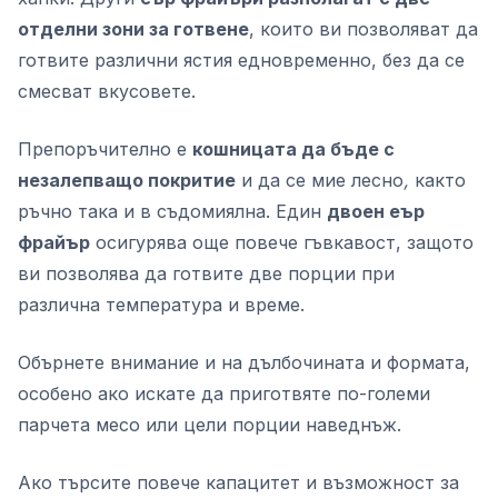
отделни зони за готвене
, които ви позволяват да
готвите различни ястия едновременно, без да се
смесват вкусовете.
Препоръчително е
кошницата да бъде с
незалепващо покритие
и да се мие лесно
,
както
ръчно така и в съдомиялна. Един
двоен еър
фрайър
осигурява още повече гъвкавост, защото
ви позволява да готвите две порции при
различна температура и време.
Обърнете внимание и на дълбочината и формата,
особено ако искате да приготвяте по-големи
парчета месо или цели порции наведнъж.
Ако търсите повече капацитет и възможност за