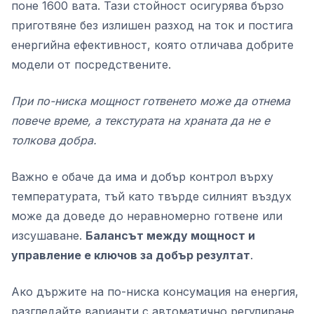
поне 1600 вата. Тази стойност осигурява бързо
приготвяне без излишен разход на ток и постига
енергийна ефективност, която отличава добрите
модели от посредствените.
При по-ниска мощност готвенето може да отнема
повече време, а текстурата на храната да не е
толкова добра.
Важно е обаче да има и добър контрол върху
температурата, тъй като твърде силният въздух
може да доведе до неравномерно готвене или
изсушаване.
Балансът между мощност и
управление е ключов за добър резултат
.
Ако държите на по-ниска консумация на енергия,
разгледайте варианти с автоматично регулиране