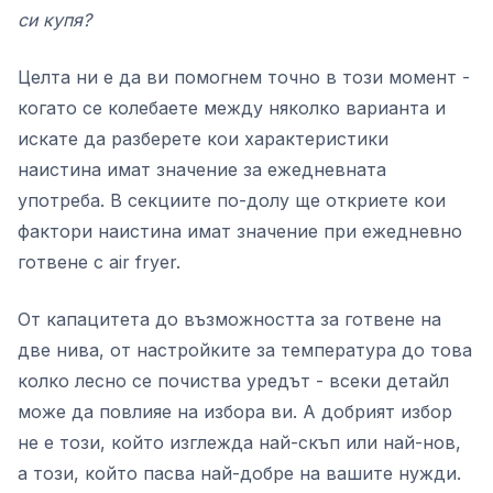
си купя?
Целта ни е да ви помогнем точно в този момент -
когато се колебаете между няколко варианта и
искате да разберете кои характеристики
наистина имат значение за ежедневната
употреба. В секциите по-долу ще откриете кои
фактори наистина имат значение при ежедневно
готвене с air fryer.
От капацитета до възможността за готвене на
две нива, от настройките за температура до това
колко лесно се почиства уредът - всеки детайл
може да повлияе на избора ви. А добрият избор
не е този, който изглежда най-скъп или най-нов,
а този, който пасва най-добре на вашите нужди.