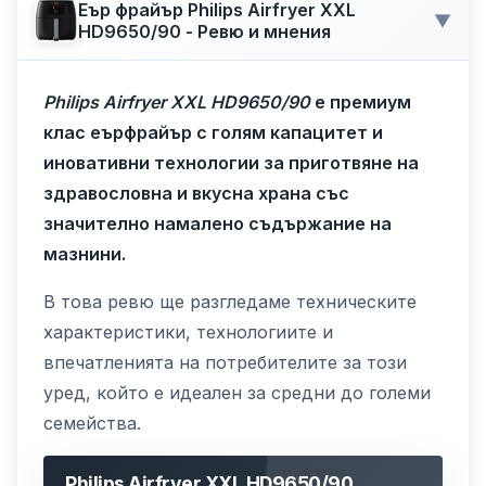
Еър фрайър Philips Airfryer XXL
▼
HD9650/90 - Ревю и мнения
Philips Airfryer XXL HD9650/90
е премиум
клас еърфрайър с голям капацитет и
иновативни технологии за приготвяне на
здравословна и вкусна храна със
значително намалено съдържание на
мазнини.
В това ревю ще разгледаме техническите
характеристики, технологиите и
впечатленията на потребителите за този
уред, който е идеален за средни до големи
семейства.
Philips Airfryer XXL HD9650/90