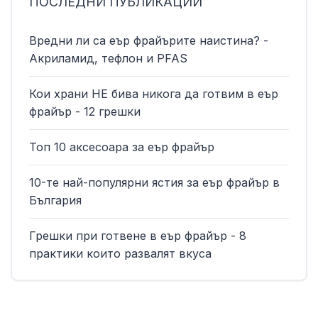
ПОСЛЕДНИ ПУБЛИКАЦИИ
Вредни ли са еър фрайърите наистина? -
Aкриламид, тефлон и PFAS
Кои храни НЕ бива никога да готвим в еър
фрайър - 12 грешки
Топ 10 аксесоара за еър фрайър
10-те най-популярни ястия за еър фрайър в
България
Грешки при готвене в еър фрайър - 8
практики които развалят вкуса