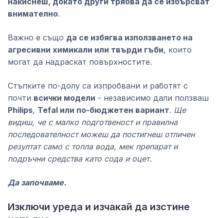
накиснеш, докато други трябва да се избърсват
внимателно
.
Важно е също
да се избягва използването на
агресивни химикали или твърди гъби
, които
могат да надраскат повърхностите.
Стъпките по-долу са изпробвани и работят с
почти
всички модели
- независимо дали ползваш
Philips
,
Tefal или по-бюджетен вариант
.
Ще
видиш, че с малко подготвеност и правилна
последователност можеш да постигнеш отличен
резултат само с топла вода, мек препарат и
подръчни средства като сода и оцет.
Да започваме.
Изключи уреда и изчакай да изстине