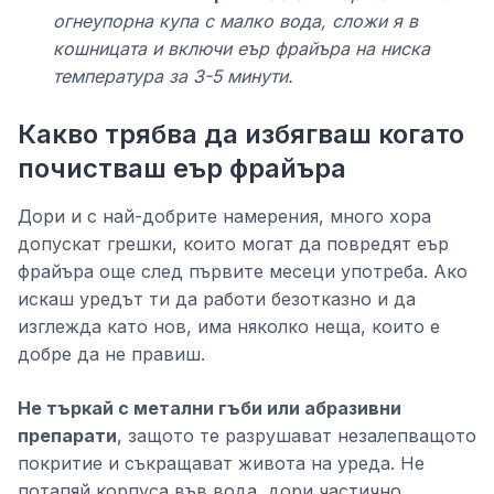
огнеупорна купа с малко вода, сложи я в
кошницата и включи еър фрайъра на ниска
температура за 3-5 минути.
Какво трябва да избягваш когато
почистваш еър фрайъра
Дори и с най-добрите намерения, много хора
допускат грешки, които могат да повредят еър
фрайъра още след първите месеци употреба. Ако
искаш уредът ти да работи безотказно и да
изглежда като нов, има няколко неща, които е
добре да не правиш.
Не търкай с метални гъби или абразивни
препарати
, защото те разрушават незалепващото
покритие и съкращават живота на уреда. Не
потапяй корпуса във вода, дори частично,