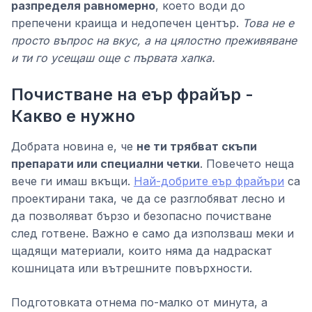
разпределя равномерно
, което води до
препечени краища и недопечен център.
Това не е
просто въпрос на вкус, а на цялостно преживяване
и ти го усещаш още с първата хапка.
Почистване на еър фрайър -
Какво е нужно
Добрата новина е, че
не ти трябват скъпи
препарати или специални четки
. Повечето неща
вече ги имаш вкъщи.
Най-добрите еър фрайъри
са
проектирани така, че да се разглобяват лесно и
да позволяват бързо и безопасно почистване
след готвене. Важно е само да използваш меки и
щадящи материали, които няма да надраскат
кошницата или вътрешните повърхности.
Подготовката отнема по-малко от минута, а