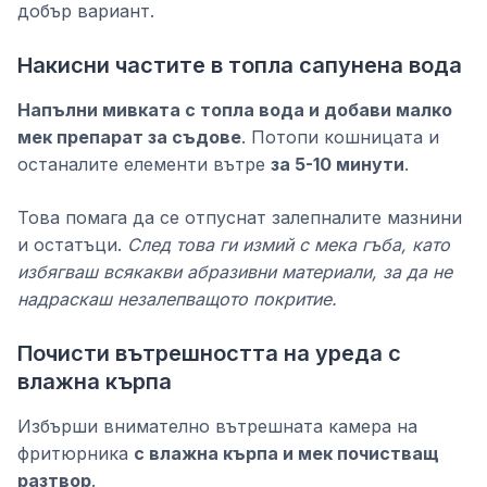
добър вариант.
Накисни частите в топла сапунена вода
Напълни мивката с топла вода и добави малко
мек препарат за съдове
. Потопи кошницата и
останалите елементи вътре
за 5-10 минути
.
Това помага да се отпуснат залепналите мазнини
и остатъци.
След това ги измий с мека гъба, като
избягваш всякакви абразивни материали, за да не
надраскаш незалепващото покритие.
Почисти вътрешността на уреда с
влажна кърпа
Избърши внимателно вътрешната камера на
фритюрника
с влажна кърпа и мек почистващ
разтвор
.