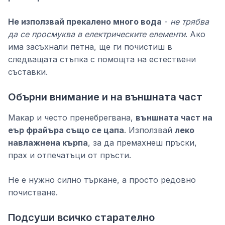
Не използвай прекалено много вода
-
не трябва
да се просмуква в електрическите елементи
. Ако
има засъхнали петна, ще ги почистиш в
следващата стъпка с помощта на естествени
съставки.
Обърни внимание и на външната част
Макар и често пренебрегвана,
външната част на
еър фрайъра също се цапа
. Използвай
леко
навлажнена кърпа
, за да премахнеш пръски,
прах и отпечатъци от пръсти.
Не е нужно силно търкане, а просто редовно
почистване.
Подсуши всичко старателно