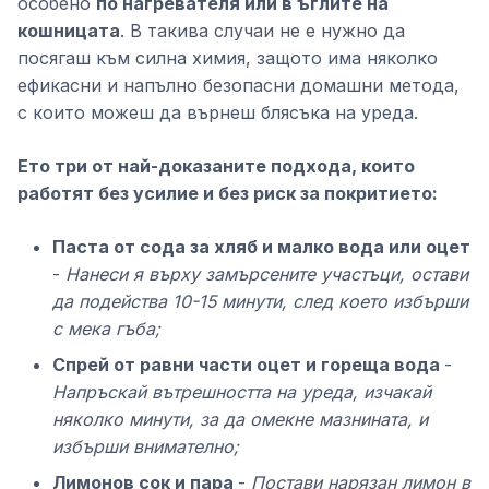
особено
по нагревателя или в ъглите на
кошницата
. В такива случаи не е нужно да
посягаш към силна химия, защото има няколко
ефикасни и напълно безопасни домашни метода,
с които можеш да върнеш блясъка на уреда.
Ето три от най-доказаните подхода, които
работят без усилие и без риск за покритието:
Паста от сода за хляб и малко вода или оцет
-
Нанеси я върху замърсените участъци, остави
да подейства 10-15 минути, след което избърши
с мека гъба;
Спрей от равни части оцет и гореща вода
-
Напръскай вътрешността на уреда, изчакай
няколко минути, за да омекне мазнината, и
избърши внимателно;
Лимонов сок и пара
-
Постави нарязан лимон в