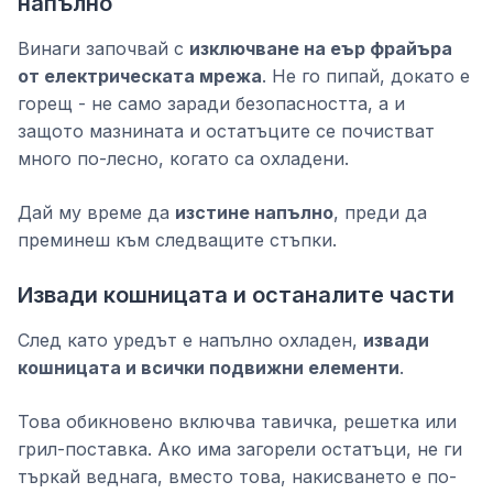
напълно
Винаги започвай с
изключване на еър фрайъра
от електрическата мрежа
. Не го пипай, докато е
горещ - не само заради безопасността, а и
защото мазнината и остатъците се почистват
много по-лесно, когато са охладени.
Дай му време да
изстине напълно
, преди да
преминеш към следващите стъпки.
Извади кошницата и останалите части
След като уредът е напълно охладен,
извади
кошницата и всички подвижни елементи
.
Това обикновено включва тавичка, решетка или
грил-поставка. Ако има загорели остатъци, не ги
търкай веднага, вместо това, накисването е по-