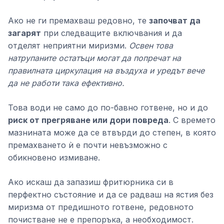
Ако не ги премахваш редовно, те
започват да
загарят
при следващите включвания и да
отделят неприятни миризми.
Освен това
натрупаните остатъци могат да попречат на
правилната циркулация на въздуха и уредът вече
да не работи така ефективно.
Това води не само до по-бавно готвене, но и до
риск от прегряване или дори повреда
. С времето
мазнината може да се втвърди до степен, в която
премахването ѝ е почти невъзможно с
обикновено измиване.
Ако искаш да запазиш фритюрника си в
перфектно състояние и да се радваш на ястия без
миризма от предишното готвене, редовното
почистване не е препоръка, а необходимост.