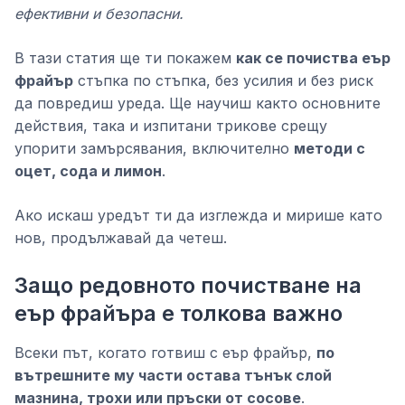
ефективни и безопасни.
В тази статия ще ти покажем
как се почиства еър
фрайър
стъпка по стъпка, без усилия и без риск
да повредиш уреда. Ще научиш както основните
действия, така и изпитани трикове срещу
упорити замърсявания, включително
методи с
оцет, сода и лимон
.
Ако искаш уредът ти да изглежда и мирише като
нов, продължавай да четеш.
Защо редовното почистване на
еър фрайъра е толкова важно
Всеки път, когато готвиш с еър фрайър,
по
вътрешните му части остава тънък слой
мазнина, трохи или пръски от сосове
.