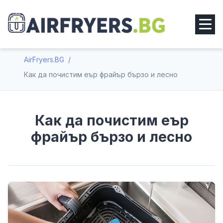
Рецепти
За Нас
AirFryers.BG
Как да почистим еър фрайър бързо и лесно
Контакти
Блог
Как да почистим еър
фрайър бързо и лесно