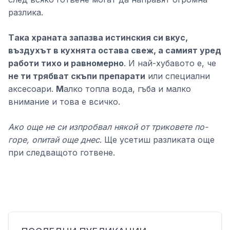
разлика.
Tака храната запазва истинския си вкус,
въздухът в кухнята остава свеж, а самият уред
работи тихо и равномерно
. И най-хубавото е, че
не ти трябват скъпи препарати
или специални
аксесоари.
М
алко топла вода, гъба и малко
внимание и това е всичко.
Ако още не си изпробвал някой от триковете по-
горе, опитай още днес
. Ще усетиш разликата още
при следващото готвене.