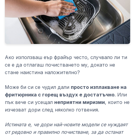
Ако използваш еър фрайър често, случвало ли ти
се е да отлагаш почистването му, докато не
стане наистина наложително?
Може би си се чудил дали
просто изплакване на
фритюрника с горещ въздух е достатъчно
. Или
пък вече си усещал
неприятни миризми
, които не
изчезват дори след няколко готвения.
Истината е, че дори най-новите модели се нуждаят
от редовно и правилно почистване, за да останат