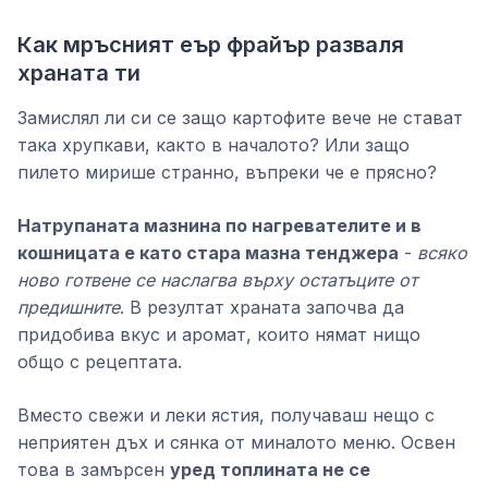
Как мръсният еър фрайър разваля
храната ти
Замислял ли си се защо картофите вече не стават
така хрупкави, както в началото? Или защо
пилето мирише странно, въпреки че е прясно?
Натрупаната мазнина по нагревателите и в
кошницата е като стара мазна тенджера
-
всяко
ново готвене се наслагва върху остатъците от
предишните
. В резултат храната започва да
придобива вкус и аромат, които нямат нищо
общо с рецептата.
Вместо свежи и леки ястия, получаваш нещо с
неприятен дъх и сянка от миналото меню. Освен
това в замърсен
уред топлината не се