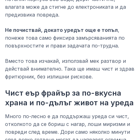
влагата може да стигне до електрониката и да
предизвика повреда.
Не почиствай, докато уредът още е топъл
,
понеже това само фиксира замърсяванията по
повърхностите и прави задачата по-трудна.
Вместо това изчакай, използвай мек разтвор и
действай внимателно. Така ще имаш чист и здрав
фритюрник, без излишни рискове.
Чист еър фрайър за по-вкусна
храна и по-дълъг живот на уреда
Много по-лесно е да поддържаш уреда си чист,
отколкото да се бориш с нагар, лоши миризми и
повреди след време. Дори само няколко минути
след всяко готвене могат да направят огромна