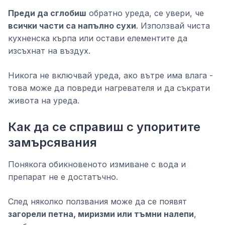
Преди да сглобиш
обратно уреда, се увери, че
всички части са напълно сухи
. Използвай чиста
кухненска кърпа или остави елементите да
изсъхнат на въздух.
Никога не включвай уреда, ако вътре има влага -
това може да повреди нагревателя и да съкрати
живота на уреда.
Как да се справиш с упоритите
замърсявания
Понякога обикновеното измиване с вода и
препарат не е достатъчно.
След няколко ползвания може да се появят
загорели петна, миризми или тъмни налепи
,